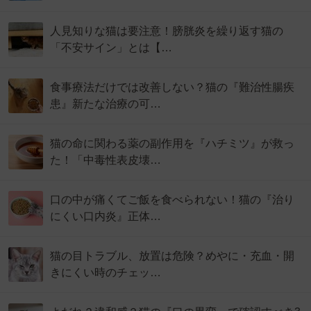
人見知りな猫は要注意！膀胱炎を繰り返す猫の
「不安サイン」とは【…
食事療法だけでは改善しない？猫の『難治性腸疾
患』新たな治療の可…
猫の命に関わる薬の副作用を『ハチミツ』が救っ
た！「中毒性表皮壊…
口の中が痛くてご飯を食べられない！猫の『治り
にくい口内炎』正体…
猫の目トラブル、放置は危険？めやに・充血・開
きにくい時のチェッ…