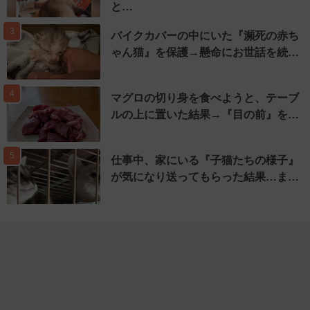
と…
3
バイクカバーの中にいた『瀕死の赤ち
ゃん猫』を保護→懸命にお世話を続…
4
マグロの切り身を食べようと、テーブ
ルの上に置いた結果→『目の前』を…
5
仕事中、家にいる『子猫たちの様子』
が気になり送ってもらった結果…ま…