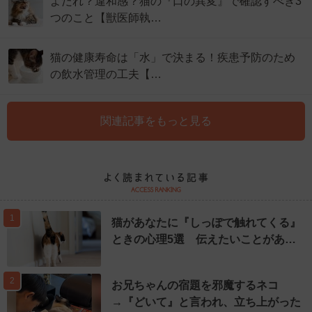
よだれ？違和感？猫の『口の異変』で確認すべき3
つのこと【獣医師執…
猫の健康寿命は「水」で決まる！疾患予防のため
の飲水管理の工夫【…
関連記事をもっと見る
1
猫があなたに『しっぽで触れてくる』
ときの心理5選 伝えたいことがあ…
2
お兄ちゃんの宿題を邪魔するネコ
→『どいて』と言われ、立ち上がった