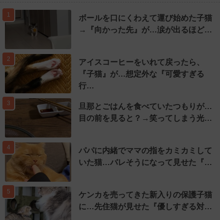
1
ボールを口にくわえて運び始めた子猫
→『向かった先』が…涙が出るほど…
2
アイスコーヒーをいれて戻ったら、
『子猫』が…想定外な『可愛すぎる
行…
3
旦那とごはんを食べていたつもりが…
目の前を見ると？→笑ってしまう光…
4
パパに内緒でママの指をカミカミして
いた猫…バレそうになって見せた『…
5
ケンカを売ってきた新入りの保護子猫
に…先住猫が見せた『優しすぎる対…