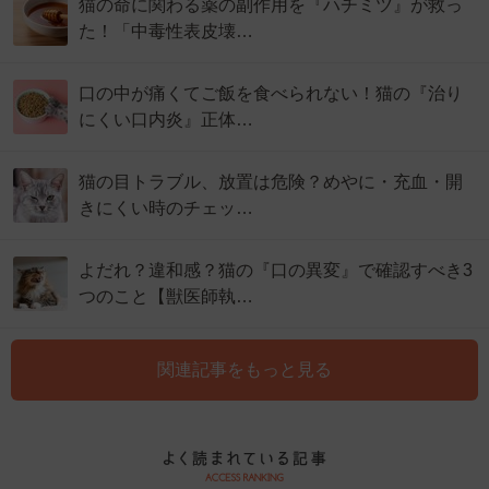
猫の命に関わる薬の副作用を『ハチミツ』が救っ
た！「中毒性表皮壊…
口の中が痛くてご飯を食べられない！猫の『治り
にくい口内炎』正体…
猫の目トラブル、放置は危険？めやに・充血・開
きにくい時のチェッ…
よだれ？違和感？猫の『口の異変』で確認すべき3
つのこと【獣医師執…
関連記事をもっと見る