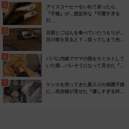
2
アイスコーヒーをいれて戻ったら、
『子猫』が…想定外な『可愛すぎる
行…
3
旦那とごはんを食べていたつもりが…
目の前を見ると？→笑ってしまう光…
4
パパに内緒でママの指をカミカミして
いた猫…バレそうになって見せた『…
5
ケンカを売ってきた新入りの保護子猫
に…先住猫が見せた『優しすぎる対…