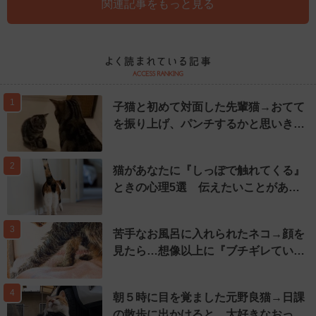
関連記事をもっと見る
1
子猫と初めて対面した先輩猫→おてて
を振り上げ、パンチするかと思いき…
2
猫があなたに『しっぽで触れてくる』
ときの心理5選 伝えたいことがあ…
3
苦手なお風呂に入れられたネコ→顔を
見たら…想像以上に『ブチギレてい…
4
朝５時に目を覚ました元野良猫→日課
の散歩に出かけると、大好きなおっ…