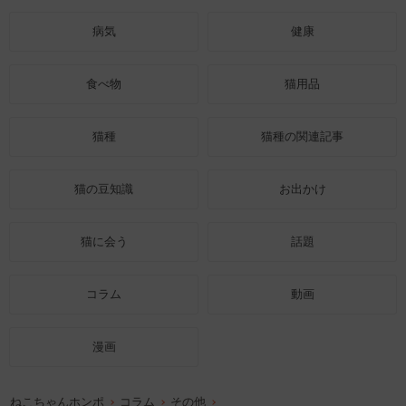
病気
健康
食べ物
猫用品
猫種
猫種の関連記事
猫の豆知識
お出かけ
猫に会う
話題
コラム
動画
漫画
ねこちゃんホンポ
コラム
その他