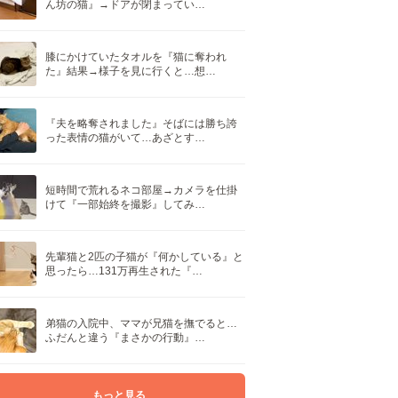
ん坊の猫』→ドアが閉まってい…
膝にかけていたタオルを『猫に奪われ
た』結果→様子を見に行くと…想…
『夫を略奪されました』そばには勝ち誇
った表情の猫がいて…あざとす…
短時間で荒れるネコ部屋→カメラを仕掛
けて『一部始終を撮影』してみ…
先輩猫と2匹の子猫が『何かしている』と
思ったら…131万再生された『…
弟猫の入院中、ママが兄猫を撫でると…
ふだんと違う『まさかの行動』…
もっと見る