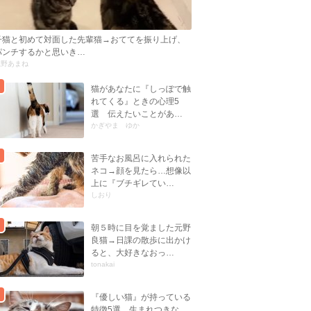
子猫と初めて対面した先輩猫→おててを振り上げ、
パンチするかと思いき…
忍野あまね
猫があなたに『しっぽで触
れてくる』ときの心理5
選 伝えたいことがあ…
かぎやま ゆか
苦手なお風呂に入れられた
ネコ→顔を見たら…想像以
上に『ブチギレてい…
しおり
朝５時に目を覚ました元野
良猫→日課の散歩に出かけ
ると、大好きなおっ…
tonakai
『優しい猫』が持っている
特徴5選 生まれつきな