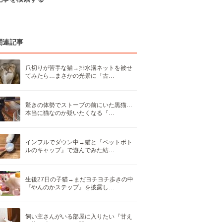
関連記事
爪切りが苦手な猫→排水溝ネットを被せ
てみたら…まさかの光景に「古…
驚きの体勢でストーブの前にいた黒猫…
本当に猫なのか疑いたくなる『…
インフルでダウン中→猫と『ペットボト
ルのキャップ』で遊んでみた結…
生後27日の子猫→まだヨチヨチ歩きの中
『やんのかステップ』を披露し…
飼い主さんがいる部屋に入りたい『甘え