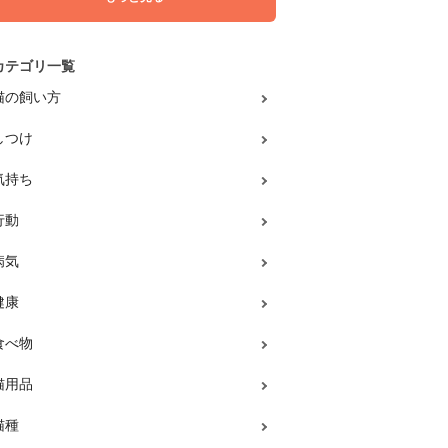
カテゴリ一覧
猫の飼い方
しつけ
気持ち
行動
病気
健康
食べ物
猫用品
猫種