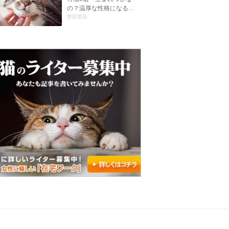
の？温厚な性格になる…
曽田恵音