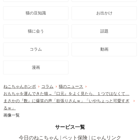
猫の豆知識
お出かけ
猫に会う
話題
コラム
動画
漫画
ねこちゃんホンポ
コラム
猫のニュース
おもちゃを運んできた猫→『口元』をよく見たら、１つではなくて…
まさかの『数』に爆笑の声「欲張りさんｗ」「いやちょっと可愛すぎ
るｗ」
画像一覧
サービス一覧
今日のねこちゃん
ペット保険
にゃんリンク