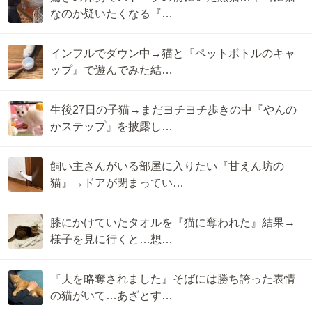
なのか疑いたくなる『…
インフルでダウン中→猫と『ペットボトルのキャ
ップ』で遊んでみた結…
生後27日の子猫→まだヨチヨチ歩きの中『やんの
かステップ』を披露し…
飼い主さんがいる部屋に入りたい『甘えん坊の
猫』→ドアが閉まってい…
膝にかけていたタオルを『猫に奪われた』結果→
様子を見に行くと…想…
『夫を略奪されました』そばには勝ち誇った表情
の猫がいて…あざとす…