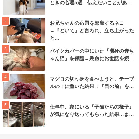
ときの心理5選 伝えたいことがあ…
2
お兄ちゃんの宿題を邪魔するネコ
→『どいて』と言われ、立ち上がった
と…
3
バイクカバーの中にいた『瀕死の赤ち
ゃん猫』を保護→懸命にお世話を続…
4
マグロの切り身を食べようと、テーブ
ルの上に置いた結果→『目の前』を…
5
仕事中、家にいる『子猫たちの様子』
が気になり送ってもらった結果…ま…