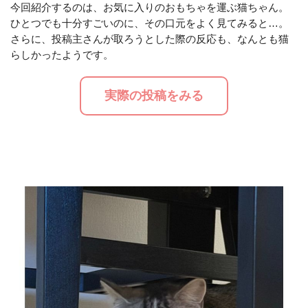
今回紹介するのは、お気に入りのおもちゃを運ぶ猫ちゃん。
ひとつでも十分すごいのに、その口元をよく見てみると…。
M
さらに、投稿主さんが取ろうとした際の反応も、なんとも猫
u
らしかったようです。
t
e
実際の投稿をみる