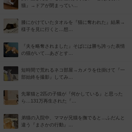
猫』→ドアが閉まってい…
膝にかけていたタオルを『猫に奪われた』結果→
様子を見に行くと…想…
『夫を略奪されました』そばには勝ち誇った表情
の猫がいて…あざとす…
短時間で荒れるネコ部屋→カメラを仕掛けて『一
部始終を撮影』してみ…
先輩猫と2匹の子猫が『何かしている』と思った
ら…131万再生された『…
弟猫の入院中、ママが兄猫を撫でると…ふだんと
違う『まさかの行動』…