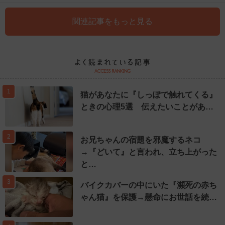
関連記事をもっと見る
1
猫があなたに『しっぽで触れてくる』
ときの心理5選 伝えたいことがあ…
2
お兄ちゃんの宿題を邪魔するネコ
→『どいて』と言われ、立ち上がった
と…
3
バイクカバーの中にいた『瀕死の赤ち
ゃん猫』を保護→懸命にお世話を続…