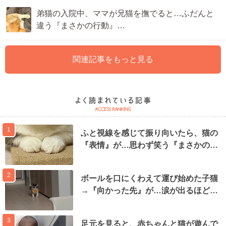
弟猫の入院中、ママが兄猫を撫でると…ふだんと
違う『まさかの行動』…
関連記事をもっと見る
1
ふと視線を感じて振り向いたら、猫の
『表情』が…思わず笑う『まさかの…
2
ボールを口にくわえて運び始めた子猫
→『向かった先』が…涙が出るほど…
3
足元を見ると、赤ちゃんと猫が遊んで