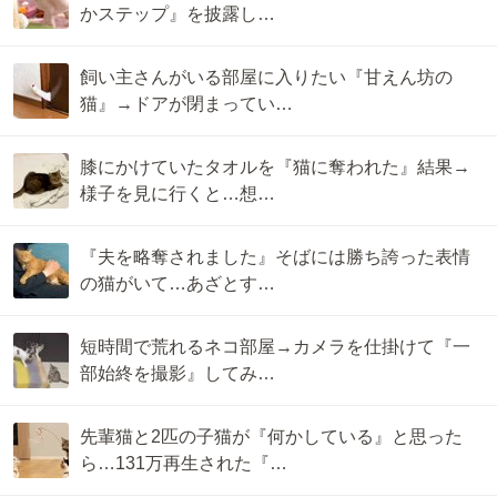
かステップ』を披露し…
飼い主さんがいる部屋に入りたい『甘えん坊の
猫』→ドアが閉まってい…
膝にかけていたタオルを『猫に奪われた』結果→
様子を見に行くと…想…
『夫を略奪されました』そばには勝ち誇った表情
の猫がいて…あざとす…
短時間で荒れるネコ部屋→カメラを仕掛けて『一
部始終を撮影』してみ…
先輩猫と2匹の子猫が『何かしている』と思った
ら…131万再生された『…