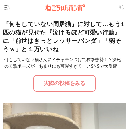
『何もしていない同居猫』に対して…もう1
匹の猫が見せた『泣けるほど可愛い行動』
に「前世はきっとレッサーパンダ」「弱そ
うｗ」と１万いいね
何もしていない猫さんにイチャモンつけて攻撃態勢！？決死
の攻撃ポーズが「あまりにも可愛すぎる」とSNSで大反響！
L
/
U
o
n
a
m
d
u
実際の投稿をみる
e
t
d
e
:
2
9
.
2
4
%