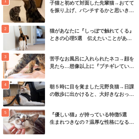
1
子猫と初めて対面した先輩猫→おてて
を振り上げ、パンチするかと思いき…
2
猫があなたに『しっぽで触れてくる』
ときの心理5選 伝えたいことがあ…
3
苦手なお風呂に入れられたネコ→顔を
見たら…想像以上に『ブチギレてい…
4
朝５時に目を覚ました元野良猫→日課
の散歩に出かけると、大好きなおっ…
5
『優しい猫』が持っている特徴5選
生まれつきなの？温厚な性格になる…