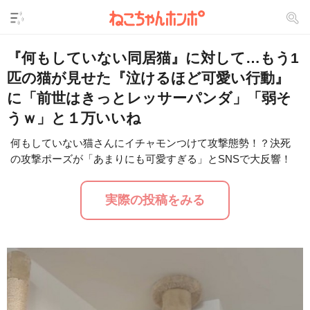
『何もしていない同居猫』に対して…もう1
匹の猫が見せた『泣けるほど可愛い行動』
に「前世はきっとレッサーパンダ」「弱そ
うｗ」と１万いいね
L
何もしていない猫さんにイチャモンつけて攻撃態勢！？決死
o
/
U
a
の攻撃ポーズが「あまりにも可愛すぎる」とSNSで大反響！
n
d
m
e
u
d
t
:
実際の投稿をみる
e
2
1
.
1
3
%