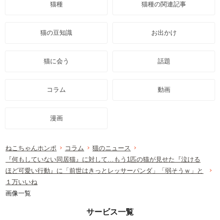
猫種
猫種の関連記事
猫の豆知識
お出かけ
猫に会う
話題
コラム
動画
漫画
ねこちゃんホンポ
コラム
猫のニュース
『何もしていない同居猫』に対して…もう1匹の猫が見せた『泣ける
ほど可愛い行動』に「前世はきっとレッサーパンダ」「弱そうｗ」と
１万いいね
画像一覧
サービス一覧