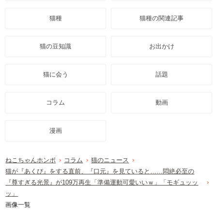
猫種
猫種の関連記事
猫の豆知識
お出かけ
猫に会う
話題
コラム
動画
漫画
ねこちゃんホンポ
コラム
猫のニュース
猫が『あくび』をする直前、『口元』を見ていると……悶絶必至の
『尊すぎる光景』が109万再生「準備運動可愛いいｗ」「モギュッッ
ッ」
画像一覧