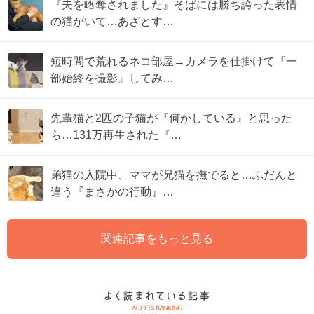
『夫を略奪されました』そばには勝ち誇った表情
の猫がいて…あざとす…
短時間で荒れるネコ部屋→カメラを仕掛けて『一
部始終を撮影』してみ…
先輩猫と2匹の子猫が『何かしている』と思った
ら…131万再生された『…
弟猫の入院中、ママが兄猫を撫でると…ふだんと
違う『まさかの行動』…
関連記事をもっと見る