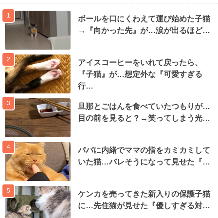
1
ボールを口にくわえて運び始めた子猫
→『向かった先』が…涙が出るほど…
2
アイスコーヒーをいれて戻ったら、
『子猫』が…想定外な『可愛すぎる
行…
3
旦那とごはんを食べていたつもりが…
目の前を見ると？→笑ってしまう光…
4
パパに内緒でママの指をカミカミして
いた猫…バレそうになって見せた『…
5
ケンカを売ってきた新入りの保護子猫
に…先住猫が見せた『優しすぎる対…