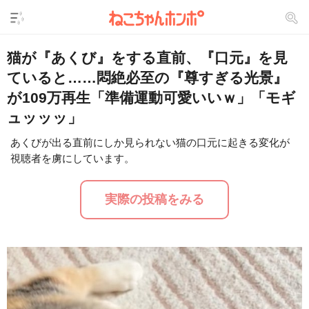
猫が『あくび』をする直前、『口元』を見
ていると……悶絶必至の『尊すぎる光景』
が109万再生「準備運動可愛いいｗ」「モギ
ュッッッ」
あくびが出る直前にしか見られない猫の口元に起きる変化が
視聴者を虜にしています。
L
/
U
o
n
a
m
d
u
実際の投稿をみる
e
t
d
e
:
3
0
.
8
7
%