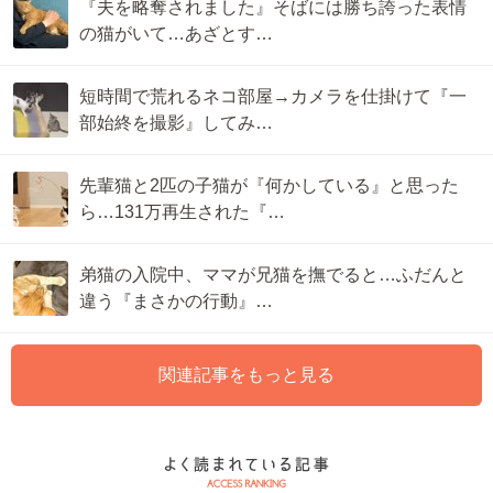
『夫を略奪されました』そばには勝ち誇った表情
の猫がいて…あざとす…
短時間で荒れるネコ部屋→カメラを仕掛けて『一
部始終を撮影』してみ…
先輩猫と2匹の子猫が『何かしている』と思った
ら…131万再生された『…
弟猫の入院中、ママが兄猫を撫でると…ふだんと
違う『まさかの行動』…
関連記事をもっと見る