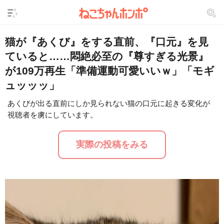
猫が『あくび』をする直前、『口元』を見
ていると……悶絶必至の『尊すぎる光景』
が109万再生「準備運動可愛いいｗ」「モギ
ュッッッ」
あくびが出る直前にしか見られない猫の口元に起きる変化が
視聴者を虜にしています。
L
/
U
o
n
a
m
d
u
実際の投稿をみる
e
t
d
e
:
1
7
.
8
7
%