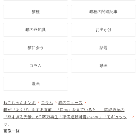
猫種
猫種の関連記事
猫の豆知識
お出かけ
猫に会う
話題
コラム
動画
漫画
ねこちゃんホンポ
コラム
猫のニュース
猫が『あくび』をする直前、『口元』を見ていると……悶絶必至の
『尊すぎる光景』が109万再生「準備運動可愛いいｗ」「モギュッッ
ッ」
画像一覧