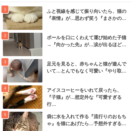
1
ふと視線を感じて振り向いたら、猫の
『表情』が…思わず笑う『まさかの…
2
ボールを口にくわえて運び始めた子猫
→『向かった先』が…涙が出るほど…
3
足元を見ると、赤ちゃんと猫が遊んで
いて…とんでもなく可愛い『やり取…
4
アイスコーヒーをいれて戻ったら、
『子猫』が…想定外な『可愛すぎる
行…
5
袋に水を入れて作る『流行りのおもち
ゃ』を猫にあげたら…予想外すぎる…