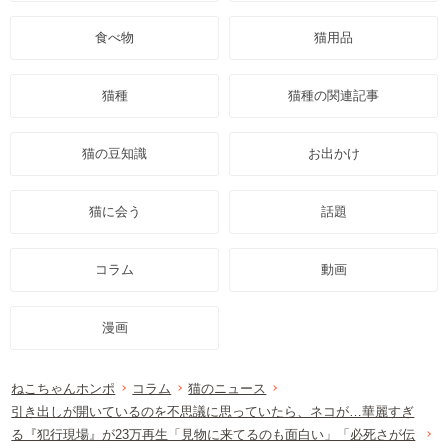
食べ物
猫用品
猫種
猫種の関連記事
猫の豆知識
お出かけ
猫に会う
話題
コラム
動画
漫画
ねこちゃんホンポ
コラム
猫のニュース
引き出しが開いているのを不思議に思っていたら、ネコが…華麗すぎ
る『犯行現場』が23万再生「見物に来てるのも面白い」「必死さが伝