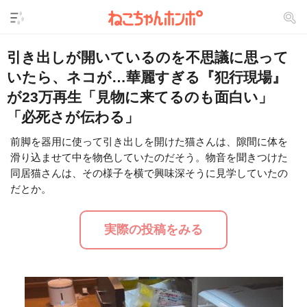
引き出しが開いているのを不思議に思って
いたら、ネコが…華麗すぎる『犯行現場』
が23万再生「見物に来てるのも面白い」
「必死さが伝わる」
前脚を器用に使って引き出しを開けた猫さんは、隙間に体を
滑り込ませて中を物色していたのだそう。物音を聞きつけた
L
/
U
o
同居猫さんは、その様子を横で興味深そうに見学していたの
n
a
m
だとか。
d
u
e
t
d
e
:
実際の投稿をみる
3
0
.
8
7
%