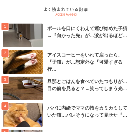
1
ボールを口にくわえて運び始めた子猫
→『向かった先』が…涙が出るほど…
2
アイスコーヒーをいれて戻ったら、
『子猫』が…想定外な『可愛すぎる
行…
3
旦那とごはんを食べていたつもりが…
目の前を見ると？→笑ってしまう光…
4
パパに内緒でママの指をカミカミして
いた猫…バレそうになって見せた『…