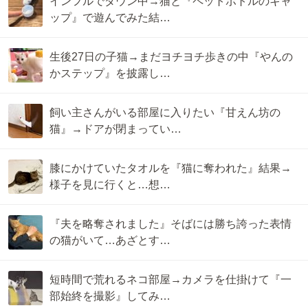
インフルでダウン中→猫と『ペットボトルのキャ
ップ』で遊んでみた結…
生後27日の子猫→まだヨチヨチ歩きの中『やんの
かステップ』を披露し…
飼い主さんがいる部屋に入りたい『甘えん坊の
猫』→ドアが閉まってい…
膝にかけていたタオルを『猫に奪われた』結果→
様子を見に行くと…想…
『夫を略奪されました』そばには勝ち誇った表情
の猫がいて…あざとす…
短時間で荒れるネコ部屋→カメラを仕掛けて『一
部始終を撮影』してみ…