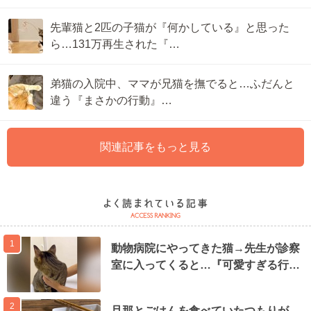
先輩猫と2匹の子猫が『何かしている』と思った
ら…131万再生された『…
弟猫の入院中、ママが兄猫を撫でると…ふだんと
違う『まさかの行動』…
関連記事をもっと見る
1
動物病院にやってきた猫→先生が診察
室に入ってくると…『可愛すぎる行…
2
旦那とごはんを食べていたつもりが…