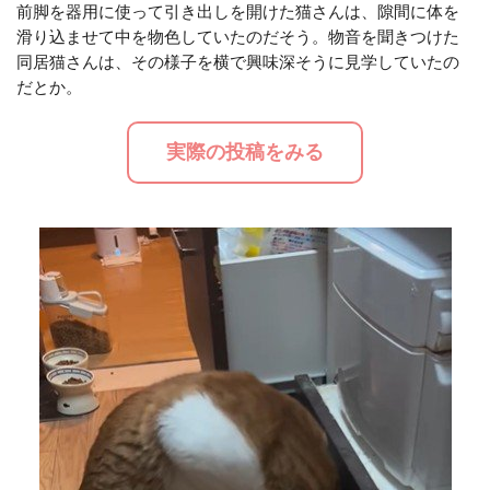
前脚を器用に使って引き出しを開けた猫さんは、隙間に体を
滑り込ませて中を物色していたのだそう。物音を聞きつけた
M
同居猫さんは、その様子を横で興味深そうに見学していたの
u
だとか。
t
e
実際の投稿をみる