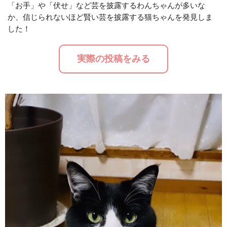
「お手」や「伏せ」など芸を披露するわんちゃんが多いな
か、信じられないほど賢い芸を披露する猫ちゃんを発見しま
M
した！
u
t
実際の投稿をみる
e