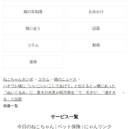
猫の豆知識
お出かけ
猫に会う
話題
コラム
動画
漫画
ねこちゃんホンポ
コラム
猫のニュース
ハチワレ猫に『いいこいいこしてあげて』と伝えると→隣にあった
『ぬいぐるみ』に…驚きの光景が85万再生「て、天才だ」「凄すぎ
る」と話題
画像一覧
サービス一覧
今日のねこちゃん
ペット保険
にゃんリンク