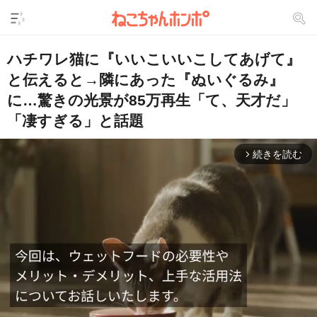
ハチワレ猫に『いいこいいこしてあげて』
と伝えると→隣にあった『ぬいぐるみ』
に…驚きの光景が85万再生「て、天才だ」
「凄すぎる」と話題
続きを読む
arrow_forward_ios