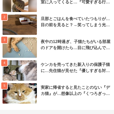
室に入ってくると…『可愛すぎる行…
2
旦那とごはんを食べていたつもりが…
目の前を見ると？→笑ってしまう光…
3
夜中の12時過ぎ、子猫たちがいる部屋
のドアを開けたら…目に飛び込んで…
4
ケンカを売ってきた新入りの保護子猫
に…先住猫が見せた『優しすぎる対…
5
実家に帰省すると見たことのない『デ
カ猫』が…想像以上の『くつろぎっ…