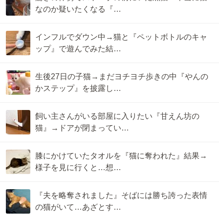
なのか疑いたくなる『…
インフルでダウン中→猫と『ペットボトルのキャ
ップ』で遊んでみた結…
生後27日の子猫→まだヨチヨチ歩きの中『やんの
かステップ』を披露し…
飼い主さんがいる部屋に入りたい『甘えん坊の
猫』→ドアが閉まってい…
膝にかけていたタオルを『猫に奪われた』結果→
様子を見に行くと…想…
『夫を略奪されました』そばには勝ち誇った表情
の猫がいて…あざとす…