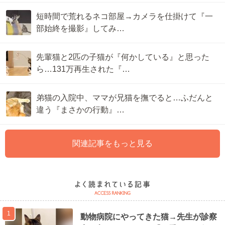
短時間で荒れるネコ部屋→カメラを仕掛けて『一
部始終を撮影』してみ…
先輩猫と2匹の子猫が『何かしている』と思った
ら…131万再生された『…
弟猫の入院中、ママが兄猫を撫でると…ふだんと
違う『まさかの行動』…
関連記事をもっと見る
1
動物病院にやってきた猫→先生が診察