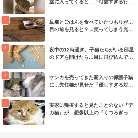
室に入ってくると…『可愛すぎる行…
2
旦那とごはんを食べていたつもりが…
目の前を見ると？→笑ってしまう光…
3
夜中の12時過ぎ、子猫たちがいる部屋
のドアを開けたら…目に飛び込んで…
4
ケンカを売ってきた新入りの保護子猫
に…先住猫が見せた『優しすぎる対…
5
実家に帰省すると見たことのない『デ
カ猫』が…想像以上の『くつろぎっ…