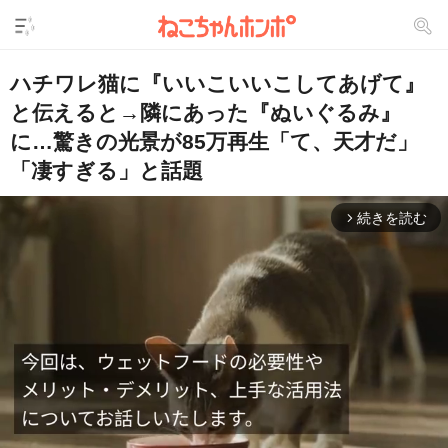
ハチワレ猫に『いいこいいこしてあげて』
と伝えると→隣にあった『ぬいぐるみ』
に…驚きの光景が85万再生「て、天才だ」
「凄すぎる」と話題
続きを読む
arrow_forward_ios