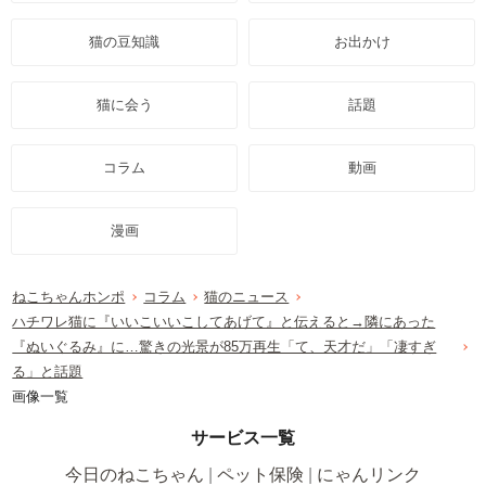
猫の豆知識
お出かけ
猫に会う
話題
コラム
動画
漫画
ねこちゃんホンポ
コラム
猫のニュース
ハチワレ猫に『いいこいいこしてあげて』と伝えると→隣にあった
『ぬいぐるみ』に…驚きの光景が85万再生「て、天才だ」「凄すぎ
る」と話題
画像一覧
サービス一覧
今日のねこちゃん
ペット保険
にゃんリンク