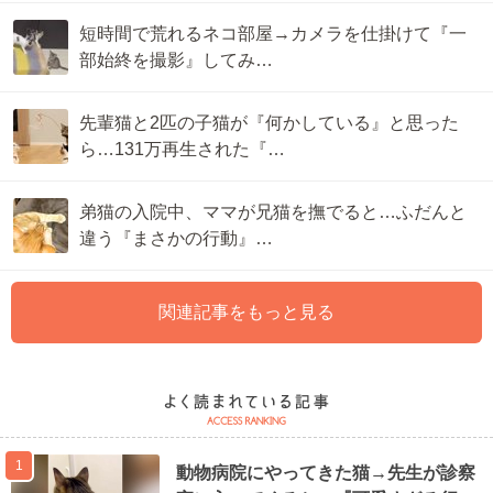
短時間で荒れるネコ部屋→カメラを仕掛けて『一
部始終を撮影』してみ…
先輩猫と2匹の子猫が『何かしている』と思った
ら…131万再生された『…
弟猫の入院中、ママが兄猫を撫でると…ふだんと
違う『まさかの行動』…
関連記事をもっと見る
1
動物病院にやってきた猫→先生が診察