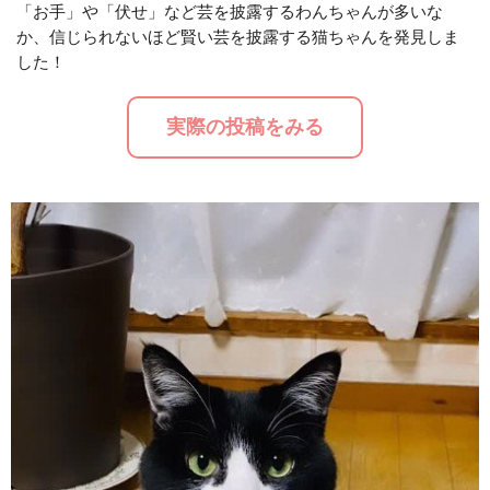
「お手」や「伏せ」など芸を披露するわんちゃんが多いな
か、信じられないほど賢い芸を披露する猫ちゃんを発見しま
M
した！
u
t
実際の投稿をみる
e