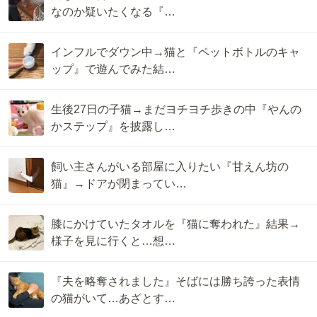
なのか疑いたくなる『…
インフルでダウン中→猫と『ペットボトルのキャ
ップ』で遊んでみた結…
生後27日の子猫→まだヨチヨチ歩きの中『やんの
かステップ』を披露し…
飼い主さんがいる部屋に入りたい『甘えん坊の
猫』→ドアが閉まってい…
膝にかけていたタオルを『猫に奪われた』結果→
様子を見に行くと…想…
『夫を略奪されました』そばには勝ち誇った表情
の猫がいて…あざとす…