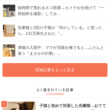
短時間で荒れるネコ部屋→カメラを仕掛けて『一
部始終を撮影』してみ…
先輩猫と2匹の子猫が『何かしている』と思った
ら…131万再生された『…
弟猫の入院中、ママが兄猫を撫でると…ふだんと
違う『まさかの行動』…
関連記事をもっと見る
1
子猫と初めて対面した先輩猫→おてて