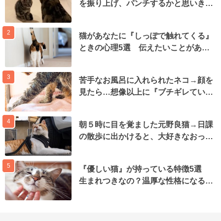
を振り上げ、パンチするかと思いき…
2
猫があなたに『しっぽで触れてくる』
ときの心理5選 伝えたいことがあ…
3
苦手なお風呂に入れられたネコ→顔を
見たら…想像以上に『ブチギレてい…
4
朝５時に目を覚ました元野良猫→日課
の散歩に出かけると、大好きなおっ…
5
『優しい猫』が持っている特徴5選
生まれつきなの？温厚な性格になる…