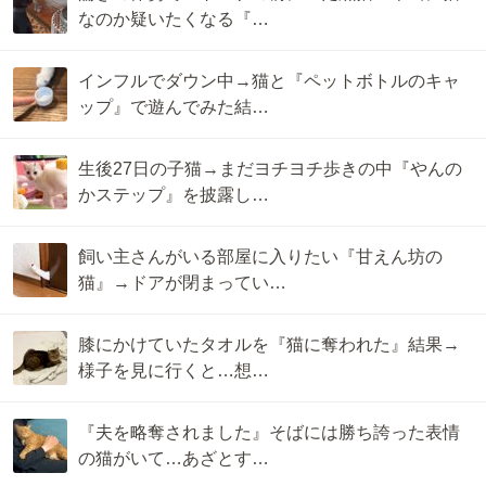
なのか疑いたくなる『…
インフルでダウン中→猫と『ペットボトルのキャ
ップ』で遊んでみた結…
生後27日の子猫→まだヨチヨチ歩きの中『やんの
かステップ』を披露し…
飼い主さんがいる部屋に入りたい『甘えん坊の
猫』→ドアが閉まってい…
膝にかけていたタオルを『猫に奪われた』結果→
様子を見に行くと…想…
『夫を略奪されました』そばには勝ち誇った表情
の猫がいて…あざとす…