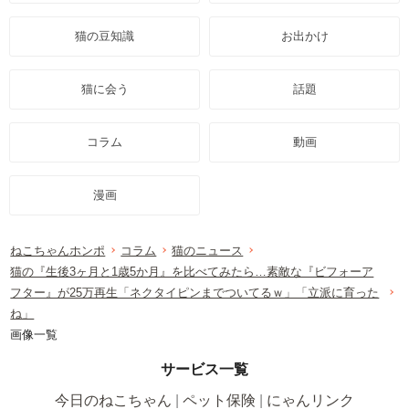
猫の豆知識
お出かけ
猫に会う
話題
コラム
動画
漫画
ねこちゃんホンポ
コラム
猫のニュース
猫の『生後3ヶ月と1歳5か月』を比べてみたら…素敵な『ビフォーア
フター』が25万再生「ネクタイピンまでついてるｗ」「立派に育った
ね」
画像一覧
サービス一覧
今日のねこちゃん
ペット保険
にゃんリンク