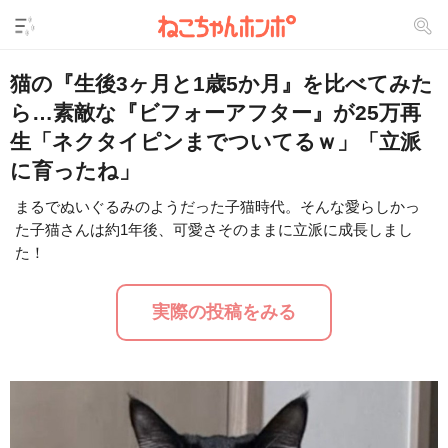
猫の『生後3ヶ月と1歳5か月』を比べてみた
ら…素敵な『ビフォーアフター』が25万再
生「ネクタイピンまでついてるｗ」「立派
に育ったね」
まるでぬいぐるみのようだった子猫時代。そんな愛らしかっ
た子猫さんは約1年後、可愛さそのままに立派に成長しまし
L
/
U
o
た！
n
a
m
d
u
e
t
d
実際の投稿をみる
e
:
3
0
.
8
7
%