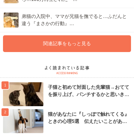
弟猫の入院中、ママが兄猫を撫でると…ふだんと
違う『まさかの行動』…
関連記事をもっと見る
1
子猫と初めて対面した先輩猫→おてて
を振り上げ、パンチするかと思いき…
2
猫があなたに『しっぽで触れてくる』
ときの心理5選 伝えたいことがあ…