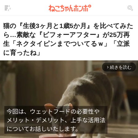
猫の『生後3ヶ月と1歳5か月』を比べてみた
ら…素敵な『ビフォーアフター』が25万再
生「ネクタイピンまでついてるｗ」「立派
に育ったね」
続きを読む
arrow_forward_ios