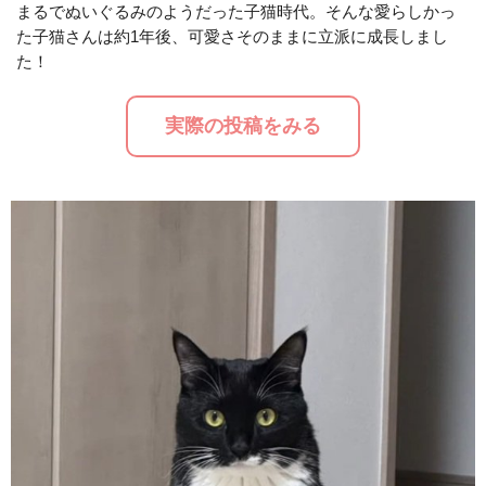
まるでぬいぐるみのようだった子猫時代。そんな愛らしかっ
た子猫さんは約1年後、可愛さそのままに立派に成長しまし
M
た！
u
t
実際の投稿をみる
e