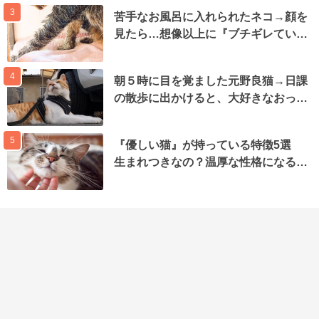
3
苦手なお風呂に入れられたネコ→顔を
見たら…想像以上に『ブチギレてい…
4
朝５時に目を覚ました元野良猫→日課
の散歩に出かけると、大好きなおっ…
5
『優しい猫』が持っている特徴5選
生まれつきなの？温厚な性格になる…