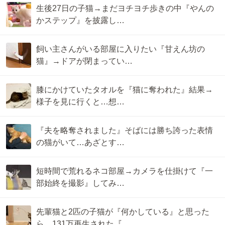
生後27日の子猫→まだヨチヨチ歩きの中『やんの
かステップ』を披露し…
飼い主さんがいる部屋に入りたい『甘えん坊の
猫』→ドアが閉まってい…
膝にかけていたタオルを『猫に奪われた』結果→
様子を見に行くと…想…
『夫を略奪されました』そばには勝ち誇った表情
の猫がいて…あざとす…
短時間で荒れるネコ部屋→カメラを仕掛けて『一
部始終を撮影』してみ…
先輩猫と2匹の子猫が『何かしている』と思った
ら…131万再生された『…