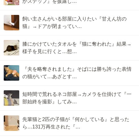
かステップ』を披露し…
飼い主さんがいる部屋に入りたい『甘えん坊の
猫』→ドアが閉まってい…
膝にかけていたタオルを『猫に奪われた』結果→
様子を見に行くと…想…
『夫を略奪されました』そばには勝ち誇った表情
の猫がいて…あざとす…
短時間で荒れるネコ部屋→カメラを仕掛けて『一
部始終を撮影』してみ…
先輩猫と2匹の子猫が『何かしている』と思った
ら…131万再生された『…