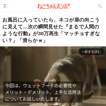
お風呂に入っていたら、ネコが扉の向こう
に見えて…次の瞬間見せた『まるで人間の
ような行動』が30万再生「マッチョすぎな
い？」「滑らかｗ」
続きを読む
arrow_forward_ios