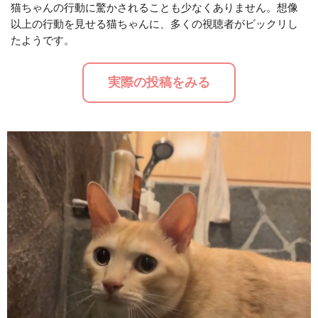
猫ちゃんの行動に驚かされることも少なくありません。想像
以上の行動を見せる猫ちゃんに、多くの視聴者がビックリし
M
たようです。
u
t
実際の投稿をみる
e