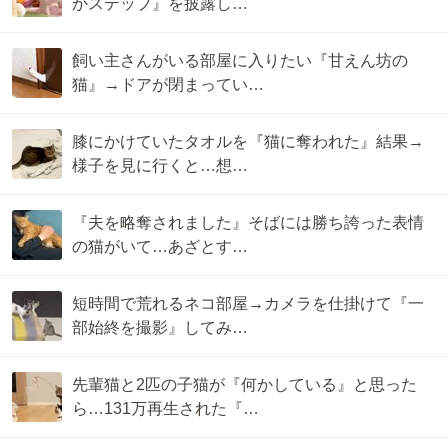
かステップ』を披露し…
飼い主さんがいる部屋に入りたい『甘えん坊の
猫』→ドアが閉まってい…
膝にかけていたタオルを『猫に奪われた』結果→
様子を見に行くと…想…
『夫を略奪されました』そばには勝ち誇った表情
の猫がいて…あざとす…
短時間で荒れるネコ部屋→カメラを仕掛けて『一
部始終を撮影』してみ…
先輩猫と2匹の子猫が『何かしている』と思った
ら…131万再生された『…