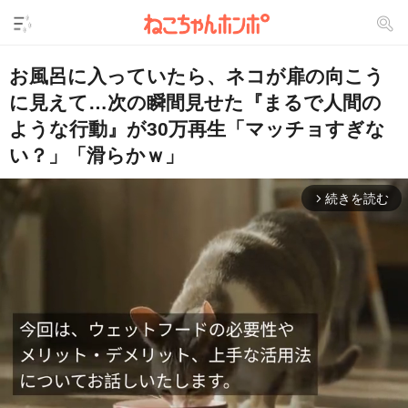
お風呂に入っていたら、ネコが扉の向こう
に見えて…次の瞬間見せた『まるで人間の
ような行動』が30万再生「マッチョすぎな
い？」「滑らかｗ」
続きを読む
arrow_forward_ios