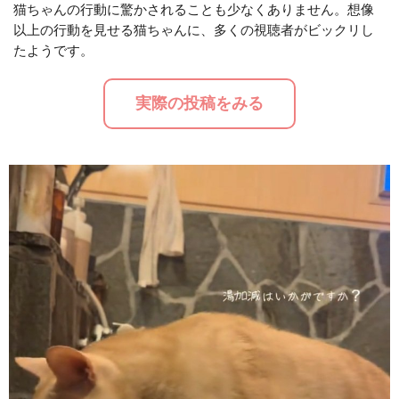
猫ちゃんの行動に驚かされることも少なくありません。想像
以上の行動を見せる猫ちゃんに、多くの視聴者がビックリし
M
たようです。
u
t
実際の投稿をみる
e