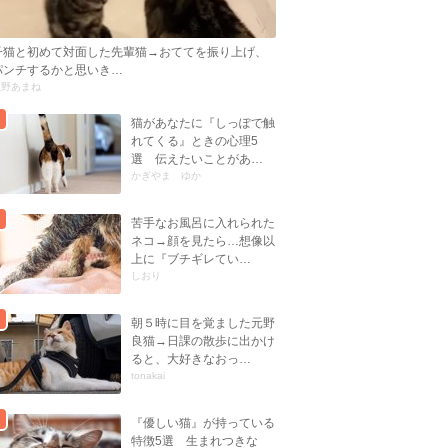
子猫と初めて対面した先輩猫→おててを振り上げ、
パンチするかと思いき…
忍野あまね
猫があなたに『しっぽで触
れてくる』ときの心理5
選 伝えたいことがあ…
かぎやま ゆか
苦手なお風呂に入れられた
ネコ→顔を見たら…想像以
上に『ブチギレてい…
しおり
朝５時に目を覚ました元野
良猫→日課の散歩に出かけ
ると、大好きなおっ…
tonakai
『優しい猫』が持っている
特徴5選 生まれつきな