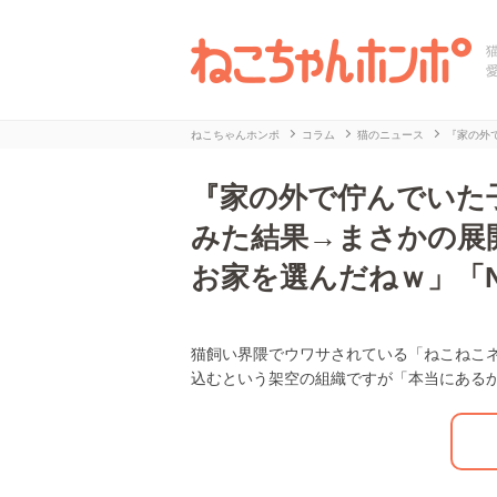
ねこちゃんホンポ
コラム
猫のニュース
『家の外
『家の外で佇んでいた
みた結果→まさかの展
お家を選んだねｗ」「
猫飼い界隈でウワサされている「ねこねこネ
L
/
U
込むという架空の組織ですが「本当にある
o
n
a
m
d
u
e
t
d
e
:
2
7