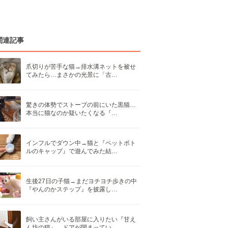
関連記事
爪切りが苦手な猫→排水溝ネットを被せ
てみたら…まさかの光景に「古…
驚きの体勢でストーブの前にいた黒猫…
本当に猫なのか疑いたくなる『…
インフルでダウン中→猫と『ペットボト
ルのキャップ』で遊んでみた結…
生後27日の子猫→まだヨチヨチ歩きの中
『やんのかステップ』を披露し…
飼い主さんがいる部屋に入りたい『甘え
ん坊の猫』→ドアが閉まってい…