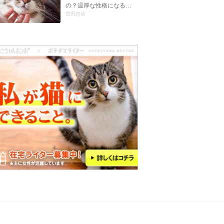
の？温厚な性格になる…
曽田恵音