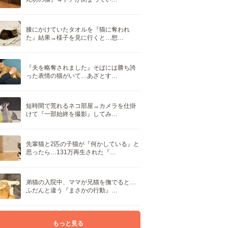
膝にかけていたタオルを『猫に奪われ
た』結果→様子を見に行くと…想…
『夫を略奪されました』そばには勝ち誇
った表情の猫がいて…あざとす…
短時間で荒れるネコ部屋→カメラを仕掛
けて『一部始終を撮影』してみ…
先輩猫と2匹の子猫が『何かしている』と
思ったら…131万再生された『…
弟猫の入院中、ママが兄猫を撫でると…
ふだんと違う『まさかの行動』…
もっと見る