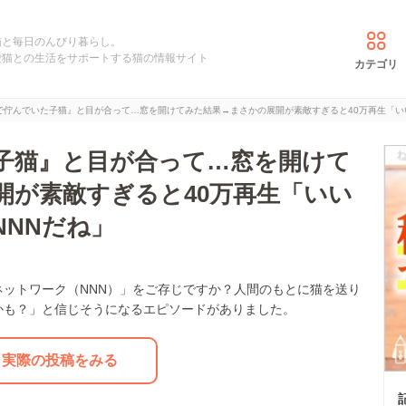
猫と毎日のんびり暮らし。
愛猫との生活をサポートする猫の情報サイト
カテゴリ
で佇んでいた子猫』と目が合って…窓を開けてみた結果→まさかの展開が素敵すぎると40万再生「い
子猫』と目が合って…窓を開けて
開が素敵すぎると40万再生「いい
NNNだね」
ットワーク（NNN）」をご存じですか？人間のもとに猫を送り
かも？」と信じそうになるエピソードがありました。
実際の投稿をみる