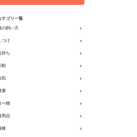
カテゴリ一覧
猫の飼い方
しつけ
気持ち
行動
病気
健康
食べ物
猫用品
猫種