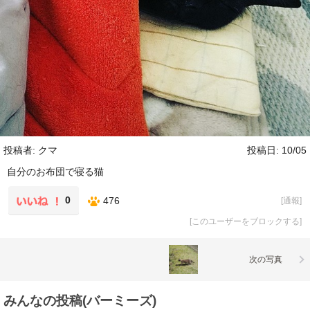
投稿者: クマ
投稿日: 10/05
自分のお布団で寝る猫
0
476
[
通報
]
[
このユーザーをブロックする
]
次の写真
みんなの投稿(バーミーズ)