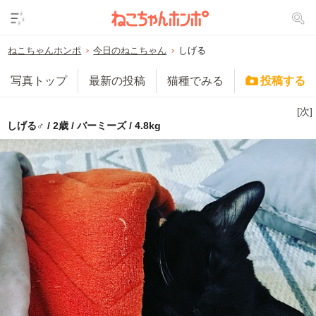
ねこちゃんホンポ
今日のねこちゃん
しげる
写真トップ
最新の投稿
猫種でみる
投稿する
[次]
しげる♂ / 2歳 / バーミーズ / 4.8kg