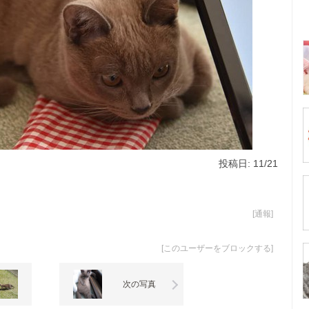
投稿日: 11/21
[
通報
]
[
このユーザーをブロックする
]
次の写真