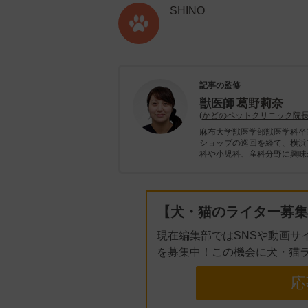
SHINO
記事の監修
獣医師
葛野莉奈
(
かどのペットクリニック院
麻布大学獣医学部獣医学科卒
ショップの巡回を経て、横浜
科や小児科、産科分野に興味
【犬・猫のライター募集
現在編集部ではSNSや動画サ
を募集中！この機会に犬・猫
応