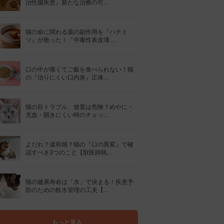
治性腸疾患』新たな治療の可…
猫の命に関わる薬の副作用を『ハチミ
ツ』が救った！「中毒性表皮壊…
口の中が痛くてご飯を食べられない！猫
の『治りにくい口内炎』正体…
猫の目トラブル、放置は危険？めやに・
充血・開きにくい時のチェッ…
よだれ？違和感？猫の『口の異変』で確
認すべき3つのこと【獣医師執…
猫の健康寿命は「水」で決まる！疾患予
防のための飲水管理の工夫【…
もっと見る