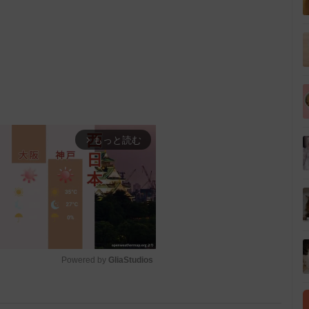
もっと読む
arrow_forward_ios
Powered by 
GliaStudios
M