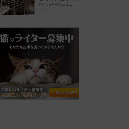
てもらった結果…ま…
大竹晋平