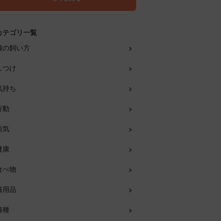
カテゴリ一覧
猫の飼い方
しつけ
気持ち
行動
病気
健康
食べ物
猫用品
猫種