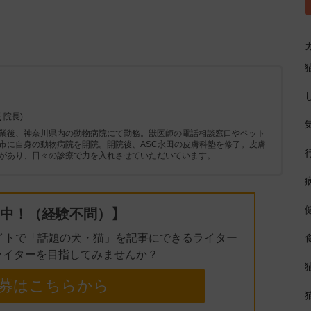
u
t
e
長
院長)
業後、神奈川県内の動物病院にて勤務。獣医師の電話相談窓口やペット
市に自身の動物病院を開院。開院後、ASC永田の皮膚科塾を修了。皮膚
があり、日々の診療で力を入れさせていただいています。
中！（経験不問）】
イトで「話題の犬・猫」を記事にできるライター
ライターを目指してみませんか？
募はこちらから