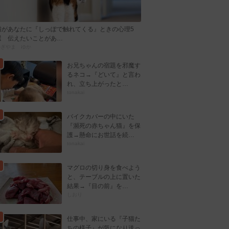
猫があなたに『しっぽで触れてくる』ときの心理5
選 伝えたいことがあ…
かぎやま ゆか
お兄ちゃんの宿題を邪魔す
るネコ→『どいて』と言わ
れ、立ち上がったと…
tonakai
バイクカバーの中にいた
『瀕死の赤ちゃん猫』を保
護→懸命にお世話を続…
tonakai
マグロの切り身を食べよう
と、テーブルの上に置いた
結果→『目の前』を…
しおり
仕事中、家にいる『子猫た
ちの様子』が気になり送っ