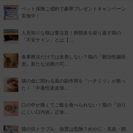
ペット保険ご成約で豪華プレゼントキャンペーン
実施中！
人見知りな猫は要注意！膀胱炎を繰り返す猫の
「不安サイン」とは【…
食事療法だけでは改善しない？猫の『難治性腸疾
患』新たな治療の可…
猫の命に関わる薬の副作用を『ハチミツ』が救っ
た！「中毒性表皮壊…
口の中が痛くてご飯を食べられない！猫の『治り
にくい口内炎』正体…
猫の目トラブル、放置は危険？めやに・充血・開