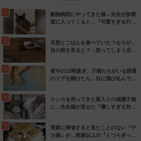
1
動物病院にやってきた猫→先生が診察
室に入ってくると…『可愛すぎる行…
2
旦那とごはんを食べていたつもりが…
目の前を見ると？→笑ってしまう光…
3
夜中の12時過ぎ、子猫たちがいる部屋
のドアを開けたら…目に飛び込んで…
4
ケンカを売ってきた新入りの保護子猫
に…先住猫が見せた『優しすぎる対…
5
実家に帰省すると見たことのない『デ
カ猫』が…想像以上の『くつろぎっ…