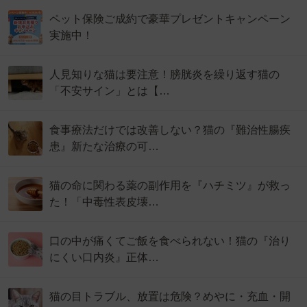
ペット保険ご成約で豪華プレゼントキャンペーン
実施中！
人見知りな猫は要注意！膀胱炎を繰り返す猫の
「不安サイン」とは【…
食事療法だけでは改善しない？猫の『難治性腸疾
患』新たな治療の可…
猫の命に関わる薬の副作用を『ハチミツ』が救っ
た！「中毒性表皮壊…
口の中が痛くてご飯を食べられない！猫の『治り
にくい口内炎』正体…
猫の目トラブル、放置は危険？めやに・充血・開