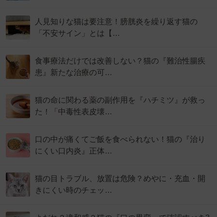
人見知りな猫は要注意！膀胱炎を繰り返す猫の
「不安サイン」とは【…
食事療法だけでは改善しない？猫の『難治性腸疾
患』新たな治療の可…
猫の命に関わる薬の副作用を『ハチミツ』が救っ
た！「中毒性表皮壊…
口の中が痛くてご飯を食べられない！猫の『治り
にくい口内炎』正体…
猫の目トラブル、放置は危険？めやに・充血・開
きにくい時のチェッ…