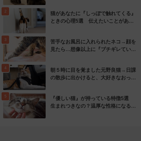
2
猫があなたに『しっぽで触れてくる』
ときの心理5選 伝えたいことがあ…
3
苦手なお風呂に入れられたネコ→顔を
見たら…想像以上に『ブチギレてい…
4
朝５時に目を覚ました元野良猫→日課
の散歩に出かけると、大好きなおっ…
5
『優しい猫』が持っている特徴5選
生まれつきなの？温厚な性格になる…