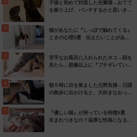
1
子猫と初めて対面した先輩猫→おてて
を振り上げ、パンチするかと思いき…
2
猫があなたに『しっぽで触れてくる』
ときの心理5選 伝えたいことがあ…
3
苦手なお風呂に入れられたネコ→顔を
見たら…想像以上に『ブチギレてい…
4
朝５時に目を覚ました元野良猫→日課
の散歩に出かけると、大好きなおっ…
5
『優しい猫』が持っている特徴5選
生まれつきなの？温厚な性格になる…