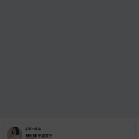
記事の監修
獣医師
寺脇寛子