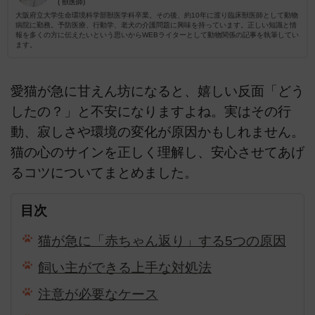
( 獣医師)
大阪府立大学生命環境科学部獣医学科卒業。その後、約10年に渡り臨床獣医師として動物
病院に勤務。予防医療、行動学、老犬の介護問題に興味を持っています。正しい知識と情
報を多くの方に伝えたいという思いからWEBライターとして動物関係の記事を執筆してい
ます。
愛猫が急に甘えん坊になると、嬉しい反面「どう
したの？」と不安になりますよね。実はその行
動、寂しさや環境の変化が原因かもしれません。
猫の心のサインを正しく理解し、安心させてあげ
るコツについてまとめました。
目次
猫が急に「赤ちゃん返り」する5つの原因
飼い主ができる上手な対処法
注意が必要なケース