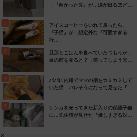
→『向かった先』が…涙が出るほど…
2
アイスコーヒーをいれて戻ったら、
『子猫』が…想定外な『可愛すぎる
行…
3
旦那とごはんを食べていたつもりが…
目の前を見ると？→笑ってしまう光…
4
パパに内緒でママの指をカミカミして
いた猫…バレそうになって見せた『…
5
ケンカを売ってきた新入りの保護子猫
に…先住猫が見せた『優しすぎる対…