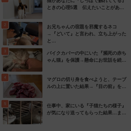
猫があなたに『しっぽで触れてくる』
ときの心理5選 伝えたいことがあ…
2
お兄ちゃんの宿題を邪魔するネコ
→『どいて』と言われ、立ち上がった
と…
3
バイクカバーの中にいた『瀕死の赤ち
ゃん猫』を保護→懸命にお世話を続…
4
マグロの切り身を食べようと、テーブ
ルの上に置いた結果→『目の前』を…
5
仕事中、家にいる『子猫たちの様子』
が気になり送ってもらった結果…ま…