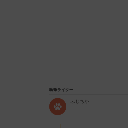
U
n
m
u
t
e
執筆ライター
ふじちか