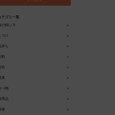
カテゴリ一覧
猫の飼い方
しつけ
気持ち
行動
病気
健康
食べ物
猫用品
猫種