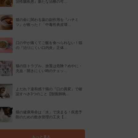
治性腸疾患』新たな治療の可…
猫の命に関わる薬の副作用を『ハチミ
ツ』が救った！「中毒性表皮壊…
口の中が痛くてご飯を食べられない！猫
の『治りにくい口内炎』正体…
猫の目トラブル、放置は危険？めやに・
充血・開きにくい時のチェッ…
よだれ？違和感？猫の『口の異変』で確
認すべき3つのこと【獣医師執…
猫の健康寿命は「水」で決まる！疾患予
防のための飲水管理の工夫【…
もっと見る