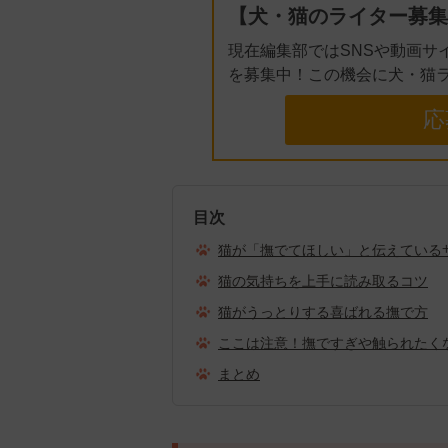
【犬・猫のライター募集
現在編集部ではSNSや動画サ
を募集中！この機会に犬・猫
応
目次
猫が「撫でてほしい」と伝えている
猫の気持ちを上手に読み取るコツ
猫がうっとりする喜ばれる撫で方
ここは注意！撫ですぎや触られたく
まとめ