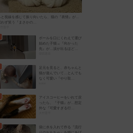
ふと視線を感じて振り向いたら、猫の『表情』が…
思わず笑う『まさかの…
大竹晋平
ボールを口にくわえて運び
始めた子猫→『向かった
先』が…涙が出るほど…
曽田恵音
足元を見ると、赤ちゃんと
猫が遊んでいて…とんでも
なく可愛い『やり取…
kokiri
アイスコーヒーをいれて戻
ったら、『子猫』が…想定
外な『可愛すぎる行…
大竹晋平
袋に水を入れて作る『流行
りのおもちゃ』を猫にあげ