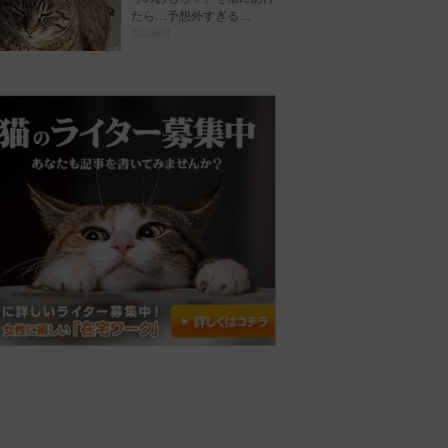
たら…予想外すぎる…
犬山莉緒