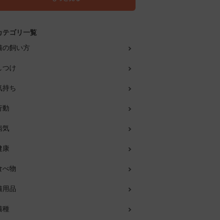
カテゴリ一覧
猫の飼い方
しつけ
気持ち
行動
病気
健康
食べ物
猫用品
猫種