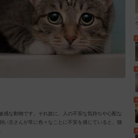
2
3
4
敏感な動物です。それ故に、人の不安な気持ちや心配な
飼い主さんが常に色々なことに不安を感じていると、猫
。
5