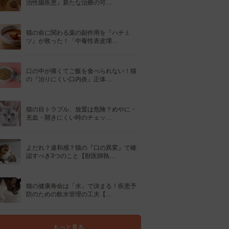
治性腸疾患』新たな治療の可…
猫の命に関わる薬の副作用を『ハチミ
ツ』が救った！「中毒性表皮壊…
口の中が痛くてご飯を食べられない！猫
の『治りにくい口内炎』正体…
猫の目トラブル、放置は危険？めやに・
充血・開きにくい時のチェッ…
よだれ？違和感？猫の『口の異変』で確
認すべき3つのこと【獣医師執…
猫の健康寿命は「水」で決まる！疾患予
防のための飲水管理の工夫【…
もっと見る