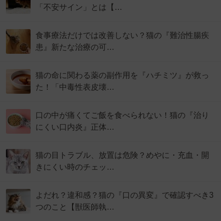
「不安サイン」とは【…
食事療法だけでは改善しない？猫の『難治性腸疾
患』新たな治療の可…
猫の命に関わる薬の副作用を『ハチミツ』が救っ
た！「中毒性表皮壊…
口の中が痛くてご飯を食べられない！猫の『治り
にくい口内炎』正体…
猫の目トラブル、放置は危険？めやに・充血・開
きにくい時のチェッ…
よだれ？違和感？猫の『口の異変』で確認すべき3
つのこと【獣医師執…