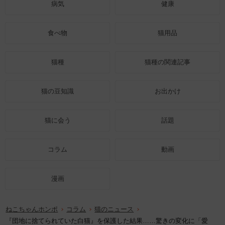
病気
健康
食べ物
猫用品
猫種
猫種の関連記事
猫の豆知識
お出かけ
猫に会う
話題
コラム
動画
漫画
ねこちゃんホンポ
コラム
猫のニュース
『団地に捨てられていた白猫』を保護した結果……驚きの変化に「愛