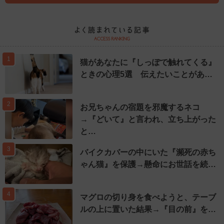
1
猫があなたに『しっぽで触れてくる』
ときの心理5選 伝えたいことがあ…
2
お兄ちゃんの宿題を邪魔するネコ
→『どいて』と言われ、立ち上がった
と…
3
バイクカバーの中にいた『瀕死の赤ち
ゃん猫』を保護→懸命にお世話を続…
4
マグロの切り身を食べようと、テーブ
ルの上に置いた結果→『目の前』を…