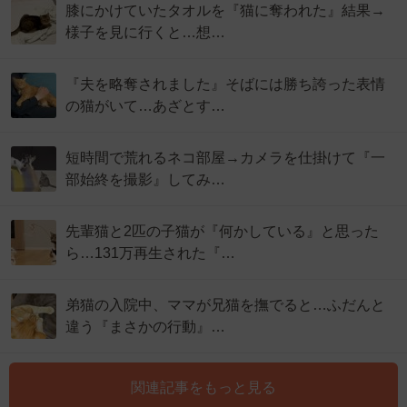
膝にかけていたタオルを『猫に奪われた』結果→
様子を見に行くと…想…
『夫を略奪されました』そばには勝ち誇った表情
の猫がいて…あざとす…
短時間で荒れるネコ部屋→カメラを仕掛けて『一
部始終を撮影』してみ…
先輩猫と2匹の子猫が『何かしている』と思った
ら…131万再生された『…
弟猫の入院中、ママが兄猫を撫でると…ふだんと
違う『まさかの行動』…
関連記事をもっと見る