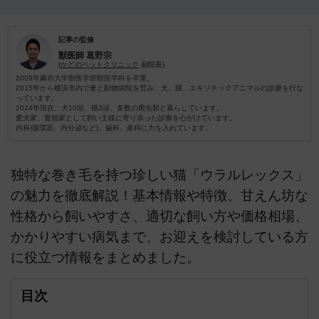
記事の監修
獣医師
葛野宗
(
かどのペットクリニック
副院長)
2009年麻布大学獣医学部獣医学科を卒業。
2015年から横浜市内で妻と動物病院を営み、犬、猫、エキゾチックアニマルの診療を行な
っています。
2024年現在、犬10頭、猫3頭、多数の爬虫類と暮らしています。
愛犬家、愛猫家として飼い主様に寄り添った診療を心がけています。
内科(循環器、内分泌など)、歯科、産科に力を入れています。
独特な巻き毛を持つ珍しい猫「ウラルレックス」
の魅力を徹底解説！基本情報や特徴、甘えん坊な
性格から飼いやすさ、適切な飼い方や価格相場、
かかりやすい病気まで、お迎えを検討している方
に役立つ情報をまとめました。
目次