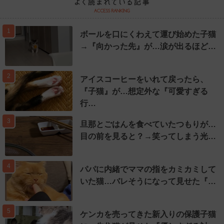
1
ボールを口にくわえて運び始めた子猫
→『向かった先』が…涙が出るほど…
2
アイスコーヒーをいれて戻ったら、
『子猫』が…想定外な『可愛すぎる
行…
3
旦那とごはんを食べていたつもりが…
目の前を見ると？→笑ってしまう光…
4
パパに内緒でママの指をカミカミして
いた猫…バレそうになって見せた『…
5
ケンカを売ってきた新入りの保護子猫