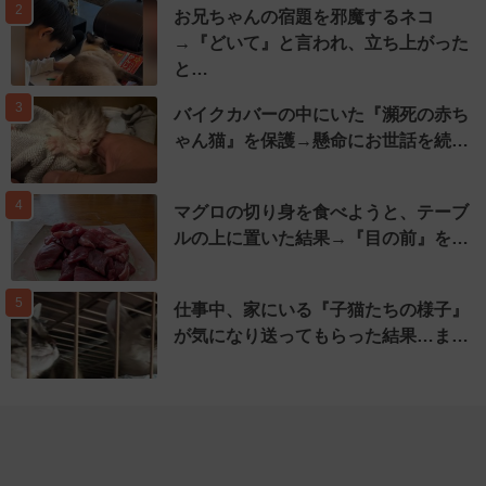
2
お兄ちゃんの宿題を邪魔するネコ
→『どいて』と言われ、立ち上がった
と…
3
バイクカバーの中にいた『瀕死の赤ち
ゃん猫』を保護→懸命にお世話を続…
4
マグロの切り身を食べようと、テーブ
ルの上に置いた結果→『目の前』を…
5
仕事中、家にいる『子猫たちの様子』
が気になり送ってもらった結果…ま…