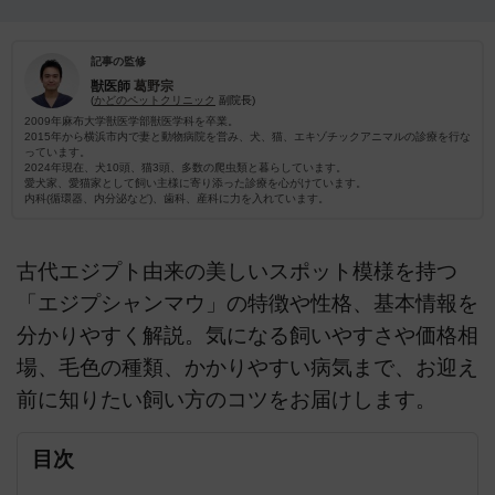
記事の監修
獣医師
葛野宗
(
かどのペットクリニック
副院長)
2009年麻布大学獣医学部獣医学科を卒業。
2015年から横浜市内で妻と動物病院を営み、犬、猫、エキゾチックアニマルの診療を行な
っています。
2024年現在、犬10頭、猫3頭、多数の爬虫類と暮らしています。
愛犬家、愛猫家として飼い主様に寄り添った診療を心がけています。
内科(循環器、内分泌など)、歯科、産科に力を入れています。
古代エジプト由来の美しいスポット模様を持つ
「エジプシャンマウ」の特徴や性格、基本情報を
分かりやすく解説。気になる飼いやすさや価格相
場、毛色の種類、かかりやすい病気まで、お迎え
前に知りたい飼い方のコツをお届けします。
目次