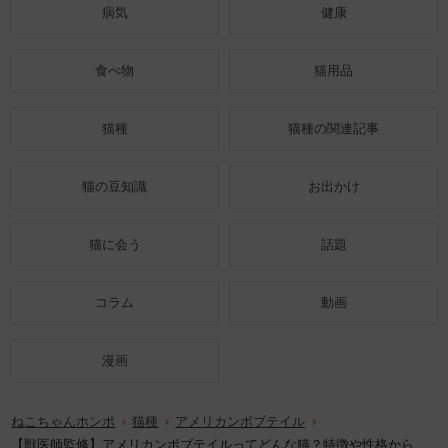
病気
健康
食べ物
猫用品
猫種
猫種の関連記事
猫の豆知識
お出かけ
猫に会う
話題
コラム
動画
漫画
ねこちゃんホンポ
猫種
アメリカンボブテイル
【獣医師監修】アメリカンボブテイルってどんな猫？特徴や性格から