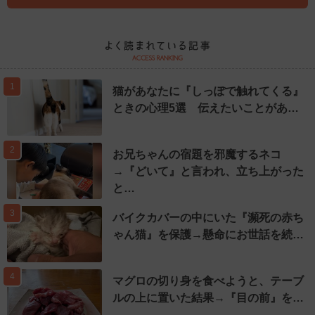
1
猫があなたに『しっぽで触れてくる』
ときの心理5選 伝えたいことがあ…
2
お兄ちゃんの宿題を邪魔するネコ
→『どいて』と言われ、立ち上がった
と…
3
バイクカバーの中にいた『瀕死の赤ち
ゃん猫』を保護→懸命にお世話を続…
4
マグロの切り身を食べようと、テーブ
ルの上に置いた結果→『目の前』を…