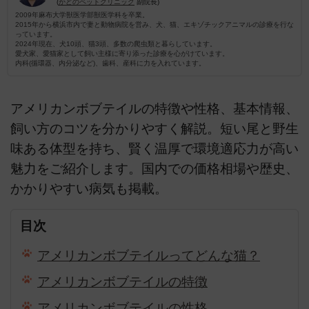
(
かどのペットクリニック
副院長)
2009年麻布大学獣医学部獣医学科を卒業。
2015年から横浜市内で妻と動物病院を営み、犬、猫、エキゾチックアニマルの診療を行な
っています。
2024年現在、犬10頭、猫3頭、多数の爬虫類と暮らしています。
愛犬家、愛猫家として飼い主様に寄り添った診療を心がけています。
内科(循環器、内分泌など)、歯科、産科に力を入れています。
アメリカンボブテイルの特徴や性格、基本情報、
飼い方のコツを分かりやすく解説。短い尾と野生
味ある体型を持ち、賢く温厚で環境適応力が高い
魅力をご紹介します。国内での価格相場や歴史、
かかりやすい病気も掲載。
目次
アメリカンボブテイルってどんな猫？
アメリカンボブテイルの特徴
アメリカンボブテイルの性格