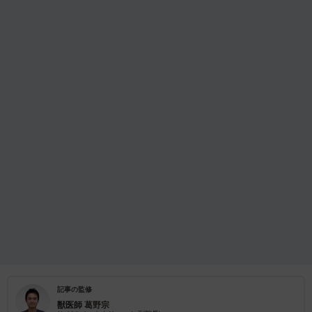
記事の監修
獣医師
葛野宗