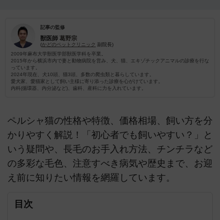
記事の監修
獣医師
葛野宗
(
かどのペットクリニック
副院長)
2009年麻布大学獣医学部獣医学科を卒業。
2015年から横浜市内で妻と動物病院を営み、犬、猫、エキゾチックアニマルの診療を行な
っています。
2024年現在、犬10頭、猫3頭、多数の爬虫類と暮らしています。
愛犬家、愛猫家として飼い主様に寄り添った診療を心がけています。
内科(循環器、内分泌など)、歯科、産科に力を入れています。
ペルシャ猫の性格や特徴、価格相場、飼い方を分
かりやすく解説！「初心者でも飼いやすい？」と
いう疑問や、長毛のお手入れ方法、チンチラなど
の多彩な毛色、注意すべき病気や歴史まで、お迎
え前に知りたい情報を網羅しています。
目次