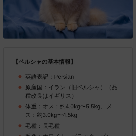
【ペルシャの基本情報】
英語表記：Persian
原産国：イラン（旧ペルシャ）（品
種改良はイギリス）
体重：オス：約4.0kg〜5.5kg、メ
ス：約3.0kg〜4.5kg
毛種：長毛種