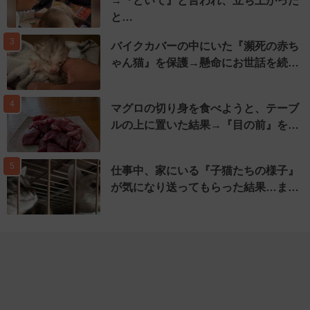
→『どいて』と言われ、立ち上がった
と…
3
バイクカバーの中にいた『瀕死の赤ち
ゃん猫』を保護→懸命にお世話を続…
4
マグロの切り身を食べようと、テーブ
ルの上に置いた結果→『目の前』を…
5
仕事中、家にいる『子猫たちの様子』
が気になり送ってもらった結果…ま…