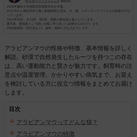
(
かどのペットクリニック
副院長)
2009年麻布大学獣医学部獣医学科を卒業。
2015年から横浜市内で妻と動物病院を営み、犬、猫、エキゾチックアニマルの診療を行な
っています。
2024年現在、犬10頭、猫3頭、多数の爬虫類と暮らしています。
愛犬家、愛猫家として飼い主様に寄り添った診療を心がけています。
内科(循環器、内分泌など)、歯科、産科に力を入れています。
アラビアンマウの性格や特徴、基本情報を詳しく
解説。砂漠で自然発生したルーツを持つこの存在
は、高い運動能力と賢さが魅力です。飼育時の注
意点や温度管理、かかりやすい病気まで、お迎え
を検討している方に役立つ情報をまとめてお届け
します。
目次
アラビアンマウってどんな猫？
アラビアンマウの特徴