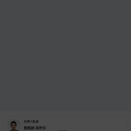
記事の監修
獣医師
葛野宗