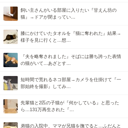
飼い主さんがいる部屋に入りたい『甘えん坊の
猫』→ドアが閉まってい…
膝にかけていたタオルを『猫に奪われた』結果→
様子を見に行くと…想…
『夫を略奪されました』そばには勝ち誇った表情
の猫がいて…あざとす…
短時間で荒れるネコ部屋→カメラを仕掛けて『一
部始終を撮影』してみ…
先輩猫と2匹の子猫が『何かしている』と思った
ら…131万再生された『…
弟猫の入院中、ママが兄猫を撫でると…ふだんと