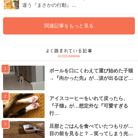
違う『まさかの行動』…
関連記事をもっと見る
1
ボールを口にくわえて運び始めた子猫
→『向かった先』が…涙が出るほど…
2
アイスコーヒーをいれて戻ったら、
『子猫』が…想定外な『可愛すぎる
行…
3
旦那とごはんを食べていたつもりが…
目の前を見ると？→笑ってしまう光…