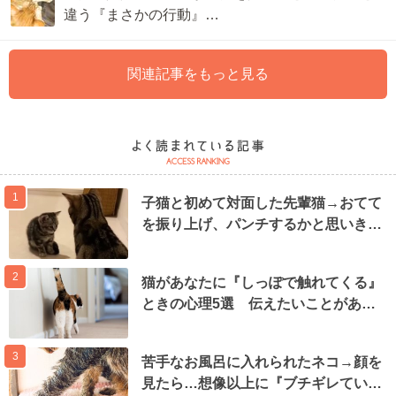
違う『まさかの行動』…
関連記事をもっと見る
1
子猫と初めて対面した先輩猫→おてて
を振り上げ、パンチするかと思いき…
2
猫があなたに『しっぽで触れてくる』
ときの心理5選 伝えたいことがあ…
3
苦手なお風呂に入れられたネコ→顔を
見たら…想像以上に『ブチギレてい…