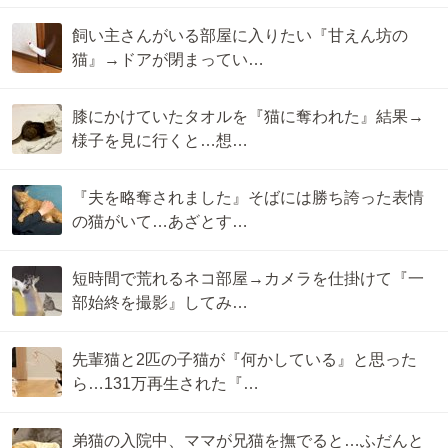
飼い主さんがいる部屋に入りたい『甘えん坊の
猫』→ドアが閉まってい…
膝にかけていたタオルを『猫に奪われた』結果→
様子を見に行くと…想…
『夫を略奪されました』そばには勝ち誇った表情
の猫がいて…あざとす…
短時間で荒れるネコ部屋→カメラを仕掛けて『一
部始終を撮影』してみ…
先輩猫と2匹の子猫が『何かしている』と思った
ら…131万再生された『…
弟猫の入院中、ママが兄猫を撫でると…ふだんと