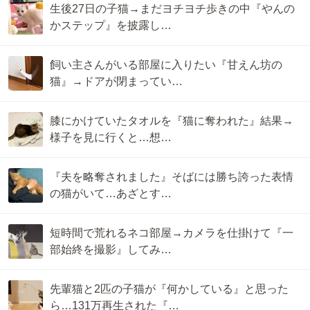
生後27日の子猫→まだヨチヨチ歩きの中『やんの
かステップ』を披露し…
飼い主さんがいる部屋に入りたい『甘えん坊の
猫』→ドアが閉まってい…
膝にかけていたタオルを『猫に奪われた』結果→
様子を見に行くと…想…
『夫を略奪されました』そばには勝ち誇った表情
の猫がいて…あざとす…
短時間で荒れるネコ部屋→カメラを仕掛けて『一
部始終を撮影』してみ…
先輩猫と2匹の子猫が『何かしている』と思った
ら…131万再生された『…