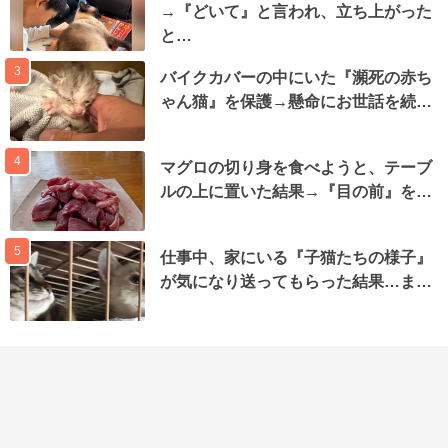
→『どいて』と言われ、立ち上がった
と…
3
バイクカバーの中にいた『瀕死の赤ち
ゃん猫』を保護→懸命にお世話を続…
4
マグロの切り身を食べようと、テーブ
ルの上に置いた結果→『目の前』を…
5
仕事中、家にいる『子猫たちの様子』
が気になり送ってもらった結果…ま…