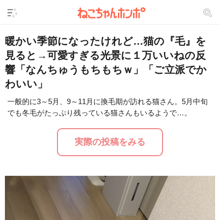
暖かい季節になったけれど…猫の『毛』を
見ると→可愛すぎる光景に１万いいねの反
響「なんちゅうもちもちｗ」「ご立派でか
わいい」
一般的に3～5月、9～11月に換毛期が訪れる猫さん。5月中旬
でも冬毛がたっぷり残っている猫さんもいるようで…。
L
/
U
o
n
a
m
d
u
実際の投稿をみる
e
t
d
e
:
1
7
.
8
7
%