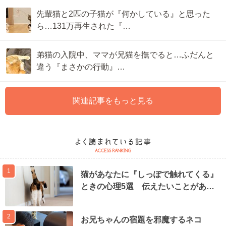
先輩猫と2匹の子猫が『何かしている』と思った
ら…131万再生された『…
弟猫の入院中、ママが兄猫を撫でると…ふだんと
違う『まさかの行動』…
関連記事をもっと見る
1
猫があなたに『しっぽで触れてくる』
ときの心理5選 伝えたいことがあ…
2
お兄ちゃんの宿題を邪魔するネコ