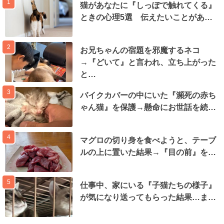
1
猫があなたに『しっぽで触れてくる』
ときの心理5選 伝えたいことがあ…
2
お兄ちゃんの宿題を邪魔するネコ
→『どいて』と言われ、立ち上がった
と…
3
バイクカバーの中にいた『瀕死の赤ち
ゃん猫』を保護→懸命にお世話を続…
4
マグロの切り身を食べようと、テーブ
ルの上に置いた結果→『目の前』を…
5
仕事中、家にいる『子猫たちの様子』
が気になり送ってもらった結果…ま…