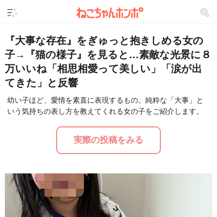
『大事な存在』をぎゅっと抱きしめる女の
子→『猫の様子』を見ると…素敵な光景に８
万いいね「相思相愛って美しい」「涙が出
てきた」と反響
幼い子ほど、愛情を素直に表現するもの。純粋な「大事」と
いう気持ちの表し方を教えてくれる女の子をご紹介します。
L
/
U
o
n
a
m
d
u
実際の投稿をみる
e
t
d
e
:
2
9
.
2
4
%