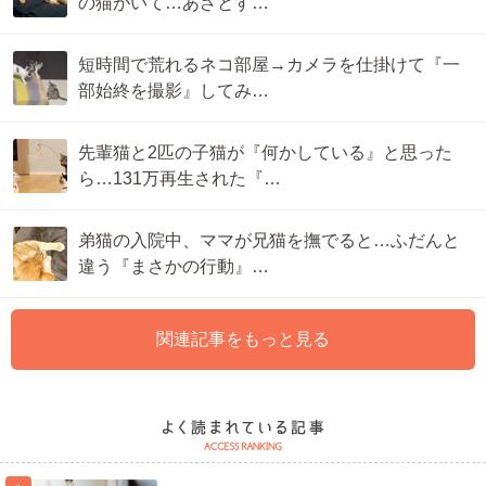
の猫がいて…あざとす…
短時間で荒れるネコ部屋→カメラを仕掛けて『一
部始終を撮影』してみ…
先輩猫と2匹の子猫が『何かしている』と思った
ら…131万再生された『…
弟猫の入院中、ママが兄猫を撫でると…ふだんと
違う『まさかの行動』…
関連記事をもっと見る