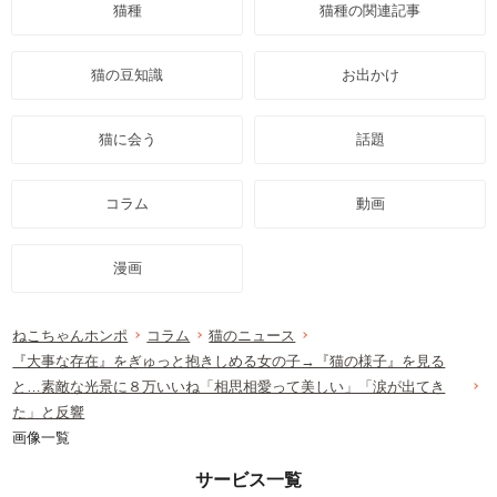
猫種
猫種の関連記事
猫の豆知識
お出かけ
猫に会う
話題
コラム
動画
漫画
ねこちゃんホンポ
コラム
猫のニュース
『大事な存在』をぎゅっと抱きしめる女の子→『猫の様子』を見る
と…素敵な光景に８万いいね「相思相愛って美しい」「涙が出てき
た」と反響
画像一覧
サービス一覧