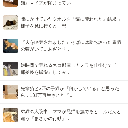
猫』→ドアが閉まってい…
膝にかけていたタオルを『猫に奪われた』結果→
様子を見に行くと…想…
『夫を略奪されました』そばには勝ち誇った表情
の猫がいて…あざとす…
短時間で荒れるネコ部屋→カメラを仕掛けて『一
部始終を撮影』してみ…
先輩猫と2匹の子猫が『何かしている』と思った
ら…131万再生された『…
弟猫の入院中、ママが兄猫を撫でると…ふだんと
違う『まさかの行動』…