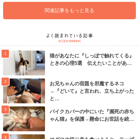
関連記事をもっと見る
1
猫があなたに『しっぽで触れてくる』
ときの心理5選 伝えたいことがあ…
2
お兄ちゃんの宿題を邪魔するネコ
→『どいて』と言われ、立ち上がった
と…
3
バイクカバーの中にいた『瀕死の赤ち
ゃん猫』を保護→懸命にお世話を続…
4