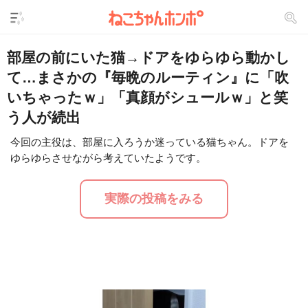
部屋の前にいた猫→ドアをゆらゆら動かし
て…まさかの『毎晩のルーティン』に「吹
いちゃったｗ」「真顔がシュールｗ」と笑
う人が続出
今回の主役は、部屋に入ろうか迷っている猫ちゃん。ドアを
ゆらゆらさせながら考えていたようです。
L
/
U
o
n
a
m
d
u
実際の投稿をみる
e
t
d
e
:
1
6
.
2
4
%