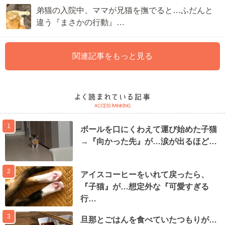
弟猫の入院中、ママが兄猫を撫でると…ふだんと
違う『まさかの行動』…
関連記事をもっと見る
1
ボールを口にくわえて運び始めた子猫
→『向かった先』が…涙が出るほど…
2
アイスコーヒーをいれて戻ったら、
『子猫』が…想定外な『可愛すぎる
行…
3
旦那とごはんを食べていたつもりが…