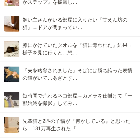
かステップ』を披露し…
飼い主さんがいる部屋に入りたい『甘えん坊の
猫』→ドアが閉まってい…
膝にかけていたタオルを『猫に奪われた』結果→
様子を見に行くと…想…
『夫を略奪されました』そばには勝ち誇った表情
の猫がいて…あざとす…
短時間で荒れるネコ部屋→カメラを仕掛けて『一
部始終を撮影』してみ…
先輩猫と2匹の子猫が『何かしている』と思った
ら…131万再生された『…