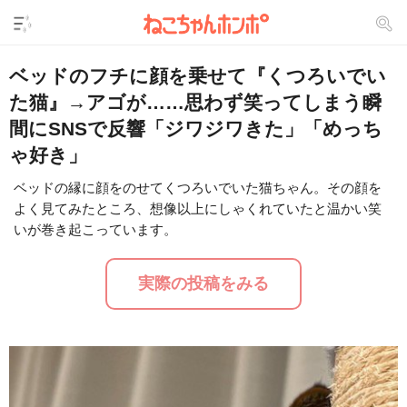
ベッドのフチに顔を乗せて『くつろいでい
た猫』→アゴが……思わず笑ってしまう瞬
間にSNSで反響「ジワジワきた」「めっち
ゃ好き」
ベッドの縁に顔をのせてくつろいでいた猫ちゃん。その顔を
よく見てみたところ、想像以上にしゃくれていたと温かい笑
L
/
U
o
いが巻き起こっています。
n
a
m
d
u
e
t
d
実際の投稿をみる
e
:
1
6
.
2
5
%