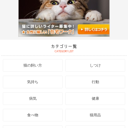
猫の飼い方
しつけ
気持ち
行動
病気
健康
食べ物
猫用品