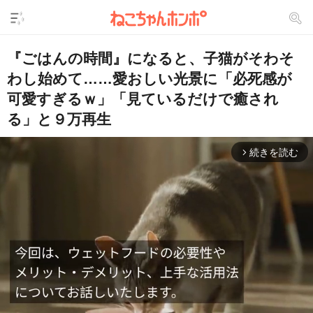
『ごはんの時間』になると、子猫がそわそ
わし始めて……愛おしい光景に「必死感が
可愛すぎるｗ」「見ているだけで癒され
る」と９万再生
続きを読む
arrow_forward_ios