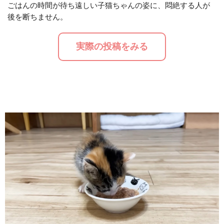
ごはんの時間が待ち遠しい子猫ちゃんの姿に、悶絶する人が
後を断ちません。
M
u
実際の投稿をみる
t
e