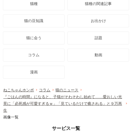
猫種
猫種の関連記事
猫の豆知識
お出かけ
猫に会う
話題
コラム
動画
漫画
ねこちゃんホンポ
コラム
猫のニュース
『ごはんの時間』になると、子猫がそわそわし始めて……愛おしい光
景に「必死感が可愛すぎるｗ」「見ているだけで癒される」と９万再
生
画像一覧
サービス一覧