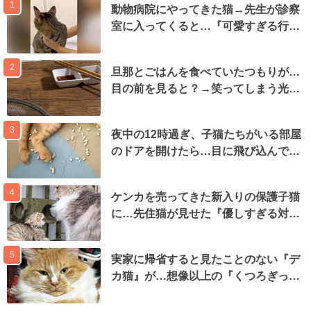
1
動物病院にやってきた猫→先生が診察
室に入ってくると…『可愛すぎる行…
2
旦那とごはんを食べていたつもりが…
目の前を見ると？→笑ってしまう光…
3
夜中の12時過ぎ、子猫たちがいる部屋
のドアを開けたら…目に飛び込んで…
4
ケンカを売ってきた新入りの保護子猫
に…先住猫が見せた『優しすぎる対…
5
実家に帰省すると見たことのない『デ
カ猫』が…想像以上の『くつろぎっ…