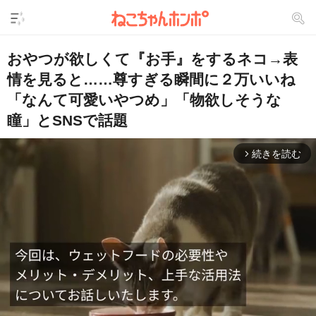
おやつが欲しくて『お手』をするネコ→表
情を見ると……尊すぎる瞬間に２万いいね
「なんて可愛いやつめ」「物欲しそうな
瞳」とSNSで話題
続きを読む
arrow_forward_ios