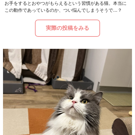
お手をするとおやつがもらえるという習慣がある猫。本当に
この動作であっているのか、つい悩んでしまうそうで…？
M
u
実際の投稿をみる
t
e