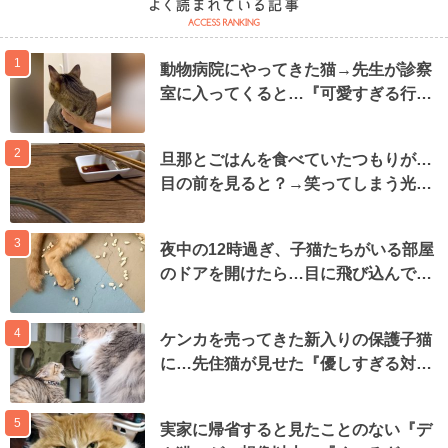
1
動物病院にやってきた猫→先生が診察
室に入ってくると…『可愛すぎる行…
2
旦那とごはんを食べていたつもりが…
目の前を見ると？→笑ってしまう光…
3
夜中の12時過ぎ、子猫たちがいる部屋
のドアを開けたら…目に飛び込んで…
4
ケンカを売ってきた新入りの保護子猫
に…先住猫が見せた『優しすぎる対…
5
実家に帰省すると見たことのない『デ