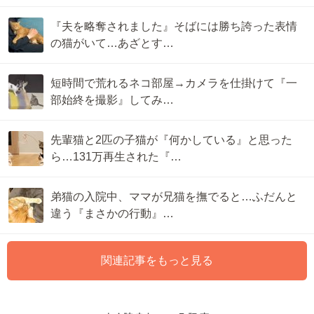
『夫を略奪されました』そばには勝ち誇った表情
の猫がいて…あざとす…
短時間で荒れるネコ部屋→カメラを仕掛けて『一
部始終を撮影』してみ…
先輩猫と2匹の子猫が『何かしている』と思った
ら…131万再生された『…
弟猫の入院中、ママが兄猫を撫でると…ふだんと
違う『まさかの行動』…
関連記事をもっと見る