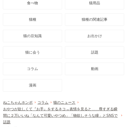
食べ物
猫用品
猫種
猫種の関連記事
猫の豆知識
お出かけ
猫に会う
話題
コラム
動画
漫画
ねこちゃんホンポ
コラム
猫のニュース
おやつが欲しくて『お手』をするネコ→表情を見ると……尊すぎる瞬
間に２万いいね「なんて可愛いやつめ」「物欲しそうな瞳」とSNSで
話題