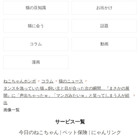
猫の豆知識
お出かけ
猫に会う
話題
コラム
動画
漫画
ねこちゃんホンポ
コラム
猫のニュース
タンスを漁っていた猫→飼い主と目が合った次の瞬間…『まさかの展
開』に「声出ちゃったｗ」「マンガみたいｗ」と笑ってしまう人が続
出
画像一覧
サービス一覧
今日のねこちゃん
ペット保険
にゃんリンク