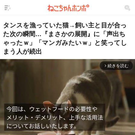
タンスを漁っていた猫→飼い主と目が合っ
た次の瞬間…『まさかの展開』に「声出ち
ゃったｗ」「マンガみたいｗ」と笑ってし
まう人が続出
続きを読む
arrow_forward_ios