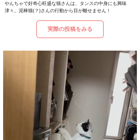
やんちゃで好奇心旺盛な猫さんは、タンスの中身にも興味
津々。泥棒猫(？)さんの行動から目が離せません！
M
u
実際の投稿をみる
t
e