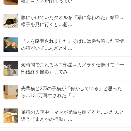
猫』→ドアが閉まってい…
膝にかけていたタオルを『猫に奪われた』結果→
様子を見に行くと…想…
『夫を略奪されました』そばには勝ち誇った表情
の猫がいて…あざとす…
短時間で荒れるネコ部屋→カメラを仕掛けて『一
部始終を撮影』してみ…
先輩猫と2匹の子猫が『何かしている』と思った
ら…131万再生された『…
弟猫の入院中、ママが兄猫を撫でると…ふだんと
違う『まさかの行動』…