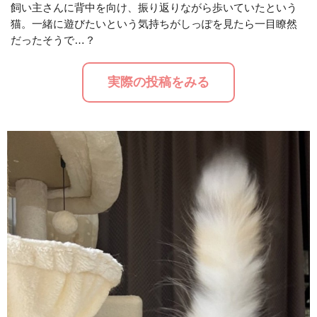
飼い主さんに背中を向け、振り返りながら歩いていたという
猫。一緒に遊びたいという気持ちがしっぽを見たら一目瞭然
M
だったそうで…？
u
t
実際の投稿をみる
e