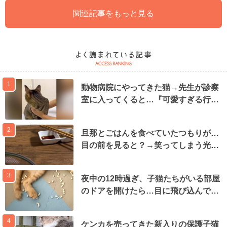
関連記事をもっと見る
1
動物病院にやってきた猫→先生が診察
室に入ってくると…『可愛すぎる行…
2
旦那とごはんを食べていたつもりが…
目の前を見ると？→笑ってしまう光…
3
夜中の12時過ぎ、子猫たちがいる部屋
のドアを開けたら…目に飛び込んで…
4
ケンカを売ってきた新入りの保護子猫