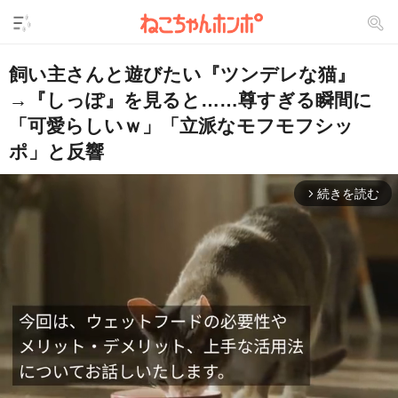
飼い主さんと遊びたい『ツンデレな猫』
→『しっぽ』を見ると……尊すぎる瞬間に
「可愛らしいｗ」「立派なモフモフシッ
ポ」と反響
続きを読む
arrow_forward_ios